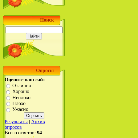
Поиск
Опросы
Оцените наш сайт
Отлично
Хорошо
Неплохо
Плохо
Ужасно
Результаты
|
Архив
опросов
Всего ответов:
94