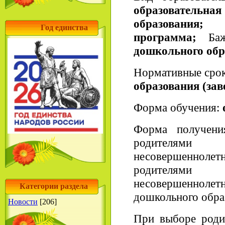
образовате
образования;
Год единства
программа;
Бажо
дошкольного обр
Нормативные сро
образования (за
Форма обучения:
Форма получения
родителями
несовершенно
родителями
несовершеннол
Категории раздела
дошкольного обра
Новости
[206]
При выборе роди