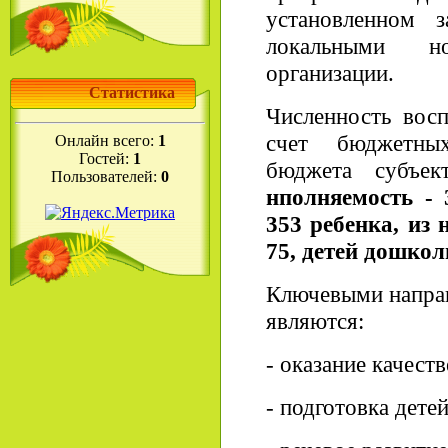
установленном 
локальными но
организации.
Статистика
Численность вос
счет бюджетных
Онлайн всего:
1
Гостей:
1
бюджета субъе
Пользователей:
0
нполняемость - 
353 ребенка, из н
75, детей дошкол
Ключевыми напра
являются:
- оказание качест
- подготовка детей