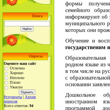
формы получен
семейного образ
информируют об э
Поиск
муниципального р
которых они прож
Обучение и восп
государственнм 
Опросы
Образовательная
родном языке из 
Оцените наш сайт
Отлично
в том числе на ру
Хорошо
с образовательно
Неплохо
Плохо
основании заявлен
Ужасно
Дошкольное о
Результаты
|
Архив
иностранном яз
опросов
Всего ответов:
94
программой до