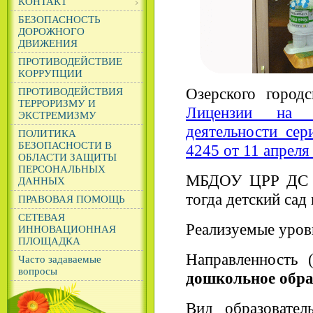
КОНТАКТ
БЕЗОПАСНОСТЬ
ДОРОЖНОГО
ДВИЖЕНИЯ
ПРОТИВОДЕЙСТВИЕ
КОРРУПЦИИ
Озерского город
ПРОТИВОДЕЙСТВИЯ
ТЕРРОРИЗМУ И
Лицензии на п
ЭКСТРЕМИЗМУ
деятельности се
ПОЛИТИКА
БЕЗОПАСНОСТИ В
4245 от 11 апреля 
ОБЛАСТИ ЗАЩИТЫ
ПЕРСОНАЛЬНЫХ
МБДОУ ЦРР ДС №
ДАННЫХ
тогда детский са
ПРАВОВАЯ ПОМОЩЬ
СЕТЕВАЯ
Реализуемые уров
ИННОВАЦИОННАЯ
ПЛОЩАДКА
Направленность 
Часто задаваемые
вопросы
дошкольное обра
Вид образовате