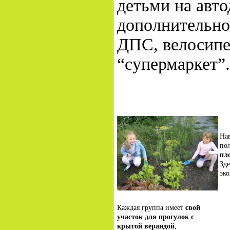
детьми на авт
дополнительно
ДПС, велосипе
“супермаркет”.
На
по
пл
Зде
эко
Каждая группа имеет
свой
участок для прогулок с
крытой верандой
,