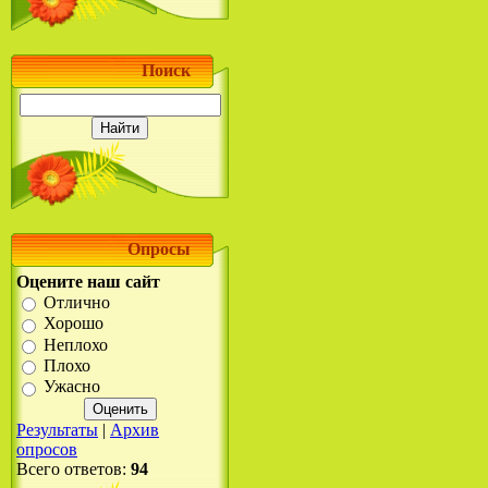
Поиск
Опросы
Оцените наш сайт
Отлично
Хорошо
Неплохо
Плохо
Ужасно
Результаты
|
Архив
опросов
Всего ответов:
94