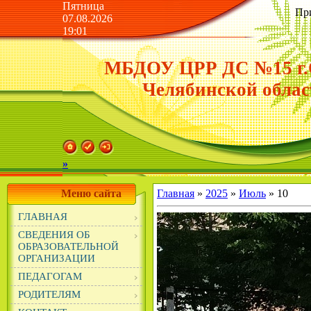
Пятница
Пр
07.08.2026
19:01
МБДОУ ЦРР ДС №15 г.
Челябинской облас
»
Меню сайта
Главная
»
2025
»
Июль
»
10
ГЛАВНАЯ
СВЕДЕНИЯ ОБ
ОБРАЗОВАТЕЛЬНОЙ
ОРГАНИЗАЦИИ
ПЕДАГОГАМ
РОДИТЕЛЯМ