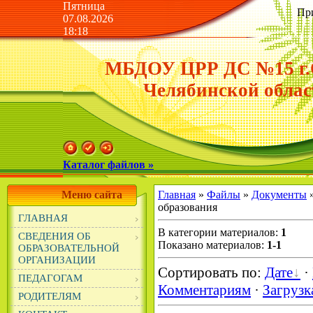
Пятница
Пр
07.08.2026
18:18
МБДОУ ЦРР ДС №15 г.
Челябинской облас
Каталог файлов »
Меню сайта
Главная
»
Файлы
»
Документы
»
образования
ГЛАВНАЯ
В категории материалов
:
1
СВЕДЕНИЯ ОБ
Показано материалов
:
1-1
ОБРАЗОВАТЕЛЬНОЙ
ОРГАНИЗАЦИИ
Сортировать по
:
Дате
·
ПЕДАГОГАМ
Комментариям
·
Загрузк
РОДИТЕЛЯМ