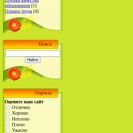
Оценка качества
образования
[1]
Охрана труда
[4]
Поиск
Опросы
Оцените наш сайт
Отлично
Хорошо
Неплохо
Плохо
Ужасно