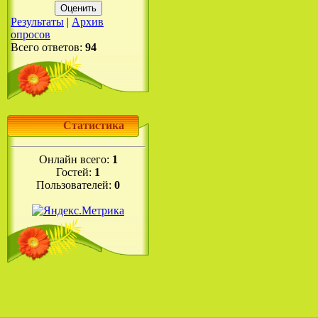
Результаты
|
Архив
опросов
Всего ответов:
94
Статистика
Онлайн всего:
1
Гостей:
1
Пользователей:
0