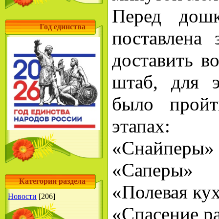
Перед дошк
Год единства
поставлена 
доставить в
штаб, для 
было пройт
этапах:
«Снайперы»
«Саперы»
Категории раздела
«Полевая ку
Новости
[206]
«Спасение р