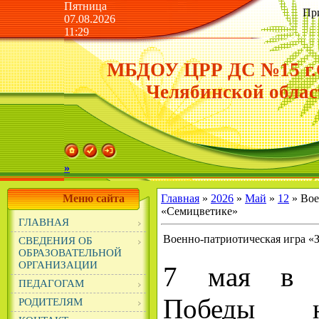
Пятница
Пр
07.08.2026
11:29
МБДОУ ЦРР ДС №15 г.
Челябинской облас
»
Меню сайта
Главная
»
2026
»
Май
»
12
» Вое
«Семицветике»
ГЛАВНАЯ
Военно-патриотическая игра «
СВЕДЕНИЯ ОБ
ОБРАЗОВАТЕЛЬНОЙ
ОРГАНИЗАЦИИ
7 мая в п
ПЕДАГОГАМ
Победы н
РОДИТЕЛЯМ