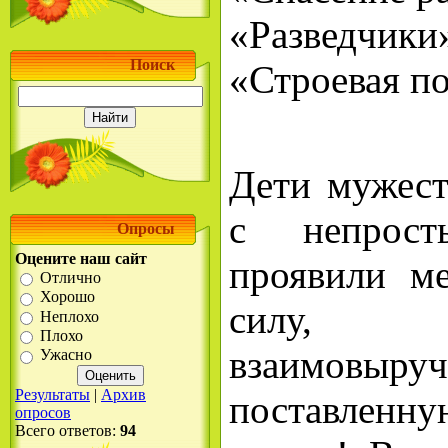
«Разведчики
Поиск
«Строевая п
Дети мужест
с непрост
Опросы
Оцените наш сайт
проявили ме
Отлично
Хорошо
силу, в
Неплохо
Плохо
взаимовыру
Ужасно
Результаты
|
Архив
поставлен
опросов
Всего ответов:
94