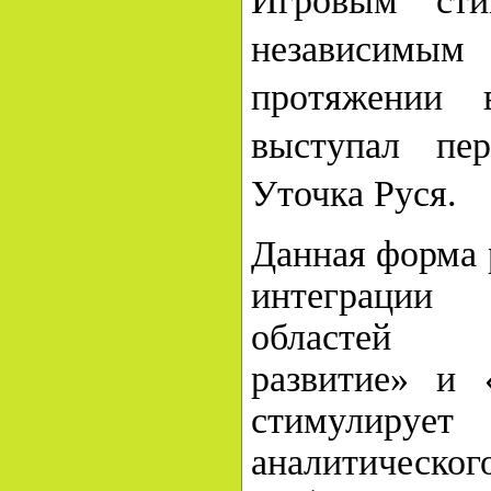
Игровым ст
независимым
протяжении в
выступал пе
Уточка Руся.
Данная форма 
интеграции
областей «
развитие» и «
стимулир
аналитичес