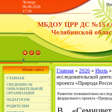
Четверг
Пр
06.08.2026
17:30
МБДОУ ЦРР ДС №15 г.
Челябинской облас
»
Меню сайта
Главная
»
2026
»
Июль
»
исследовательской деят
ГЛАВНАЯ
проекта «Природа Росси
СВЕДЕНИЯ ОБ
ОБРАЗОВАТЕЛЬНОЙ
ОРГАНИЗАЦИИ
Развитие познавательно-исслед
федерального проекта «Природ
ПЕДАГОГАМ
РОДИТЕЛЯМ
В «Семицвет