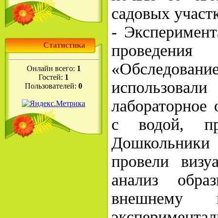
садовых участк
- Эксперимент
Статистика
проведен
«Обследова
Онлайн всего:
1
Гостей:
1
использова
Пользователей:
0
лабораторное 
с водой, пр
Дошкольник
провели визуа
анализ обр
внешнему 
экспериме