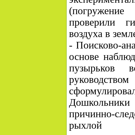
(погружени
проверили г
воздуха в земл
- Поисково-ан
основе наблюд
пузырьков 
руководс
сформулирова
Дошкольни
причинно-сле
рыхлой 