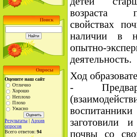
детей стар
возраста п
Поиск
свойствах поч
наличии в н
опытно-экспе
деятельность.
Опросы
Ход образоват
Оцените наш сайт
- Предвар
Отлично
Хорошо
(взаимодей
Неплохо
Плохо
воспитанник
Ужасно
заготовили и
Результаты
|
Архив
опросов
почвы со сво
Всего ответов:
94