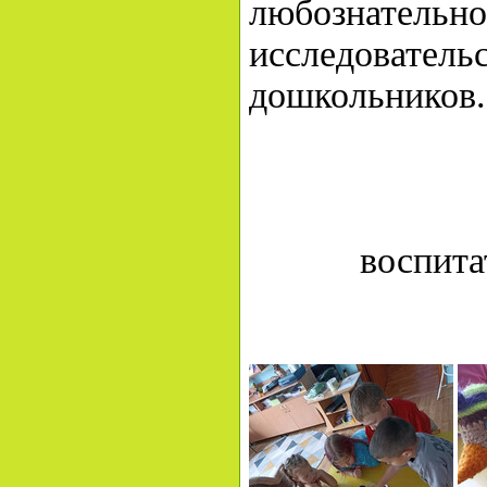
любозна
исследовате
дошкольников.
воспита