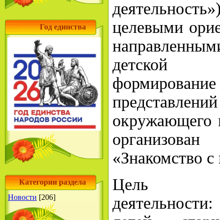
деятельность»
целевыми ори
Год единства
направленн
детской 
формирова
представле
окружающего м
организова
«Знакомство с 
Цель иссл
Категории раздела
Новости
[206]
деятельност