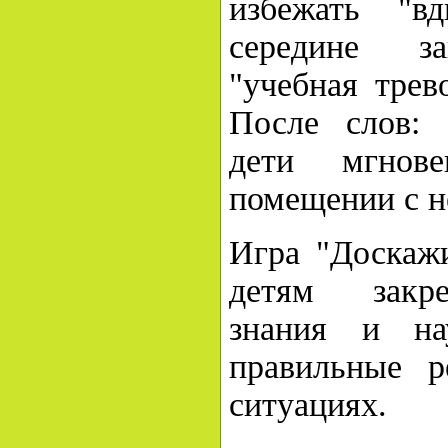
избежать "в
середине за
"учебная трев
После слов: "
дети мгнов
помещении с н
Игра "Доскажи
детям закр
знания и на
правильные 
ситуациях.