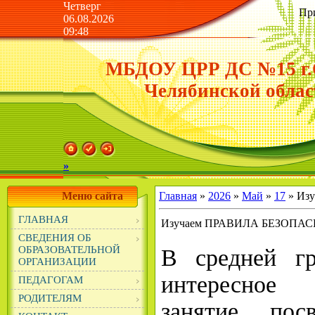
Четверг
Пр
06.08.2026
09:48
МБДОУ ЦРР ДС №15 г.
Челябинской облас
»
Меню сайта
Главная
»
2026
»
Май
»
17
» Из
ГЛАВНАЯ
Изучаем ПРАВИЛА БЕЗОПА
СВЕДЕНИЯ ОБ
ОБРАЗОВАТЕЛЬНОЙ
В средней 
ОРГАНИЗАЦИИ
интересное 
ПЕДАГОГАМ
РОДИТЕЛЯМ
занятие, пос