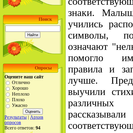
соответству
знаки. Малыш
Поиск
учились распо
символы, п
означают "нел
помогло им
правила и за
Опросы
Оцените наш сайт
лучше. Пред
Отлично
Хорошо
выучили стих
Неплохо
Плохо
различны
Ужасно
рассказыва
Результаты
|
Архив
опросов
соответствующ
Всего ответов:
94