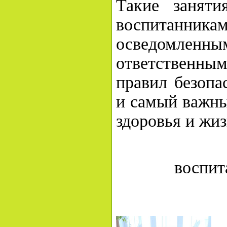
Такие занят
воспитанни
осведо
ответственн
правил безопа
и самый важны
здоровья и жиз
воспит