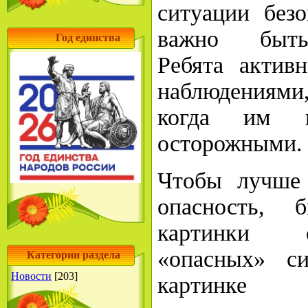
ситуации безо
важно быть
Год единства
Ребята актив
наблюдениями,
когда им п
осторожными.
Чтобы лучше 
опасность, 
картинки 
«опасных» с
Категории раздела
Новости
[203]
картинк