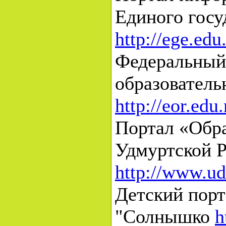
Единого госу
http://ege.edu
Федеральный
образовател
http://eor.edu.
Портал «Обра
Удмуртской 
http://www.u
Детский порт
"Солнышко
h