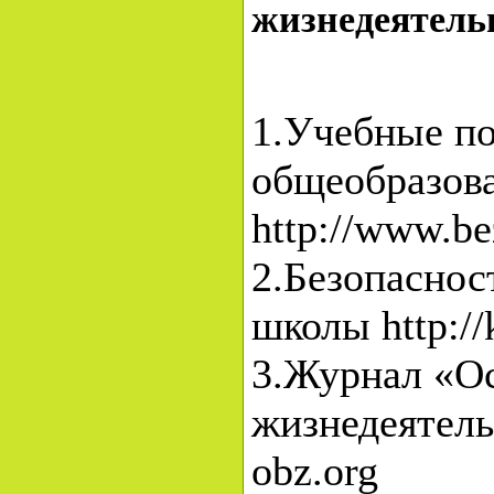
жизнедеятель
1.Учебные п
общеобразов
http://www.be
2.Безопаснос
школы http://
3.Журнал «О
жизнедеятель
obz.org