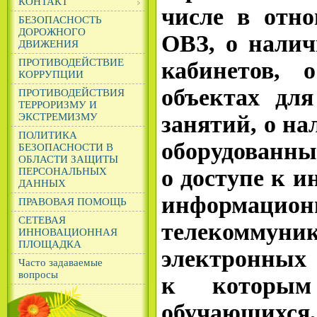
КОНТАКТ
числе в отн
БЕЗОПАСНОСТЬ
ДОРОЖНОГО
ОВЗ, о налич
ДВИЖЕНИЯ
ПРОТИВОДЕЙСТВИЕ
кабинетов, 
КОРРУПЦИИ
объектах для
ПРОТИВОДЕЙСТВИЯ
ТЕРРОРИЗМУ И
ЭКСТРЕМИЗМУ
занятий, о на
ПОЛИТИКА
оборудован
БЕЗОПАСНОСТИ В
ОБЛАСТИ ЗАЩИТЫ
о доступе к 
ПЕРСОНАЛЬНЫХ
ДАННЫХ
информацион
ПРАВОВАЯ ПОМОЩЬ
СЕТЕВАЯ
телекоммун
ИННОВАЦИОННАЯ
ПЛОЩАДКА
электронных 
Часто задаваемые
вопросы
к которым 
обучающихс