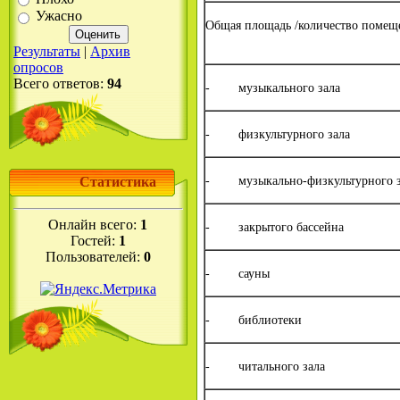
Ужасно
Общая площадь /количество помеще
Результаты
|
Архив
опросов
Всего ответов:
94
- музыкального зала
- физкультурного зала
Статистика
- музыкально-физкультурного з
Онлайн всего:
1
- закрытого бассейна
Гостей:
1
Пользователей:
0
- сауны
- библиотеки
- читального зала