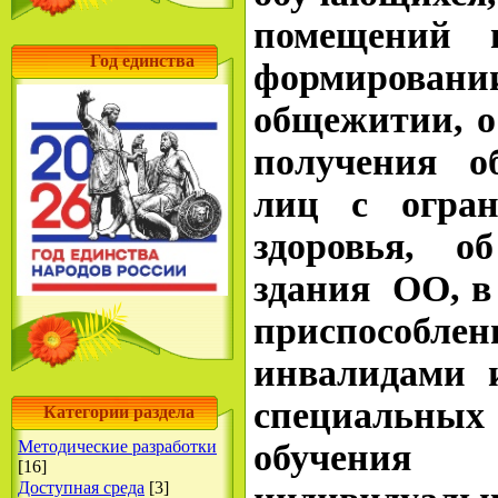
помещений в
Год единства
формировани
общежитии, о
получения о
лиц с огран
здоровья, о
здания ОО, в 
приспособле
инвалидами 
специальны
Категории раздела
Методические разработки
обучения
[16]
Доступная среда
[3]