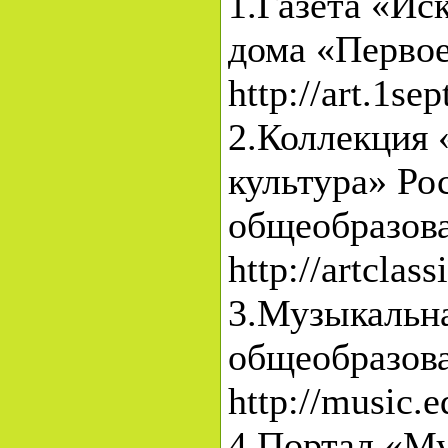
1.Газета «Ис
дома «Первое
http://art.1se
2.Коллекция 
культура» Ро
общеобразова
http://artclass
3.Музыкальна
общеобразова
http://music.e
4.Портал «М